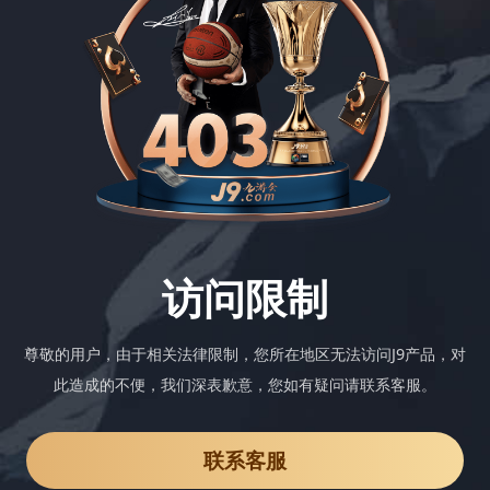
访问限制
尊敬的用户，由于相关法律限制，您所在地区无法访问J9产品，对
此造成的不便，我们深表歉意，您如有疑问请联系客服。
联系客服