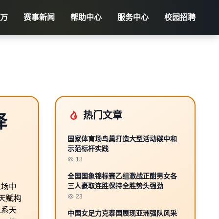
万
赛事新闻
帮助中心
服务中心
校园招聘
热门文章
择
国家体育场鸟巢打造大型活动碳中和
示范标杆实践
18
全国国象锦标赛乙组激战正酣男女各
三人豪取连胜保持全胜势头强劲
技场中
23
天赋构
三系天
中国女足力克泰国展现亚洲强队风采