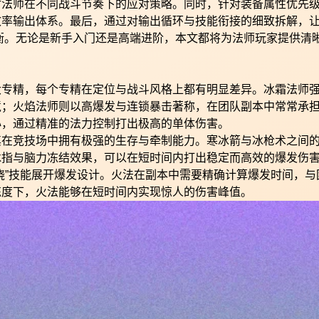
讨法师在不同战斗节奏下的应对策略。同时，针对装备属性优先
效率输出体系。最后，通过对输出循环与技能衔接的细致拆解，
衡。无论是新手入门还是高端进阶，本文都将为法师玩家提供清
大专精，每个专精在定位与战斗风格上都有明显差异。冰霜法师
境；火焰法师则以高爆发与连锁暴击著称，在团队副本中常常承
心，通过精准的法力控制打出极高的单体伤害。
其在竞技场中拥有极强的生存与牵制能力。寒冰箭与冰枪术之间
冰指与脑力冻结效果，可以在短时间内打出稳定而高效的爆发伤
烧”技能展开爆发设计。火法在副本中需要精确计算爆发时间，与
练度下，火法能够在短时间内实现惊人的伤害峰值。