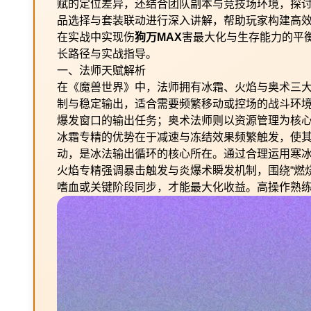
赋的定位差异，还结合团队副本与竞技场环境，探
品选择与套装联动进行深入讲解，帮助玩家构建高
在实战中实现伤
狗万MAX
害最大化与生存能力的平
长路径与实战指导。
一、法师天赋解析
在《魔兽世界》中，法师拥有冰霜、火焰与奥术三
制与稳定输出，适合需要频繁移动或控场的战斗环
爆发窗口的输出任务；奥术法师则以资源管理为核
冰霜专精的优势在于减速与冻结效果频繁触发，使
动，是冰法输出循环的核心所在。通过合理运用寒
火焰专精强调暴击触发与炎爆术瞬发机制，围绕“燃
嗜血或关键阶段同步，才能最大化收益。高操作熟