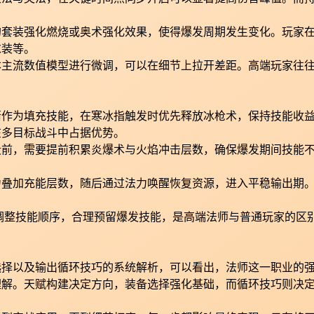
的套装强化燃烧或奥术强化效果，使得爆发周期发生变化。玩家
求装等。
本主流数值模型进行微调，可以在细节上拉开差距。高端玩家往
箭作为填充技能，在寒冰指触发时优先释放冰枪术，保持技能收
在多目标战斗中占据优势。
段前，需要提前积累炎爆术与火焰冲击层数，确保爆发期间技能
。
力叠加充能层数，随后通过法力唤醒恢复资源，进入平稳输出期
制调整技能顺序，合理预留爆发技能，是高端法师与普通玩家的区
选择以及输出循环技巧的系统解析，可以看出，法师这一职业的
理解。天赋构建决定方向，装备选择强化基础，而循环技巧则决