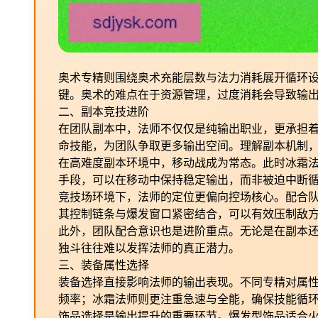
奥术专精则围绕奥术充能层数与法力消耗展开循环
键。奥术的难点在于资源管理，过度消耗会导致输
二、副本竞技进阶
在团队副本中，法师不仅仅是纯输出职业，更承担
命技能，为团队争取更多输出空间。理解副本机制
在高难度副本环境中，移动战成为常态。此时冰霜
手段，可以在移动中保持稳定输出，而非被迫中断
竞技场环境下，法师的定位更偏向控场核心。配合队
其控制链条与爆发窗口紧密结合，可以有效压制敌
此外，团队配合意识也是进阶重点。无论是在副本
独斗往往难以发挥法师的真正潜力。
三、装备属性选择
装备选择直接影响法师的输出表现。不同专精对属
频率；冰霜法师则更注重急速与全能，确保技能循
饰品选择是输出提升的重要环节。爆发型饰品适合