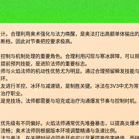
设计。合理利用奥术强化与法力唤醒，是奥法打出高额单体输出
出断档，因此对节奏把控要求极高。
着控制与机制处理的重要角色。合理利用闪现与寒冰屏障，可以
，提前预判技能，是进阶法师的重要标志。
法师与火焰法师的机动性优势尤为明显。通过合理预留瞬发技能
循环。
友进行羊控、冰环与减速链，是制胜关键。冰法在3V3中尤为常
方治疗职业。
还是竞技场，法师都需要与坦克或治疗沟通爆发节奏与控制时机
性优先级有不同偏好。火焰法师通常优先堆叠暴击，以提高炎爆
环流畅；奥术法师则根据版本环境调整精通与急速比例。
火法与奥法，在关键时间点同步开启可以显著提高伤害峰值。而