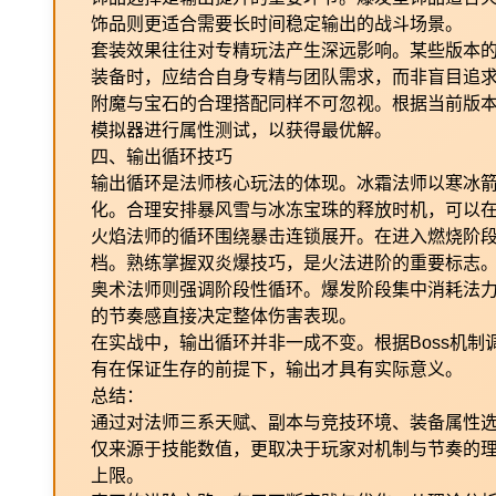
饰品则更适合需要长时间稳定输出的战斗场景。
套装效果往往对专精玩法产生深远影响。某些版本
装备时，应结合自身专精与团队需求，而非盲目追
附魔与宝石的合理搭配同样不可忽视。根据当前版
模拟器进行属性测试，以获得最优解。
四、输出循环技巧
输出循环是法师核心玩法的体现。冰霜法师以寒冰
化。合理安排暴风雪与冰冻宝珠的释放时机，可以
火焰法师的循环围绕暴击连锁展开。在进入燃烧阶
档。熟练掌握双炎爆技巧，是火法进阶的重要标志
奥术法师则强调阶段性循环。爆发阶段集中消耗法
的节奏感直接决定整体伤害表现。
在实战中，输出循环并非一成不变。根据Boss机
有在保证生存的前提下，输出才具有实际意义。
总结：
通过对法师三系天赋、副本与竞技环境、装备属性
仅来源于技能数值，更取决于玩家对机制与节奏的
上限。