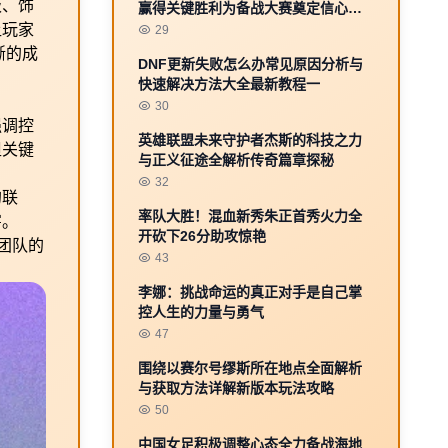
级、饰
赢得关键胜利为备战大赛奠定信心基
础
让玩家
29
晰的成
DNF更新失败怎么办常见原因分析与
快速解决方法大全最新教程一
30
强调控
英雄联盟未来守护者杰斯的科技之力
担关键
与正义征途全解析传奇篇章探秘
32
的联
率队大胜！混血新秀朱正首秀火力全
害。
开砍下26分助攻惊艳
团队的
43
李娜：挑战命运的真正对手是自己掌
控人生的力量与勇气
47
围绕以赛尔号缪斯所在地点全面解析
与获取方法详解新版本玩法攻略
50
中国女足积极调整心态全力备战海地