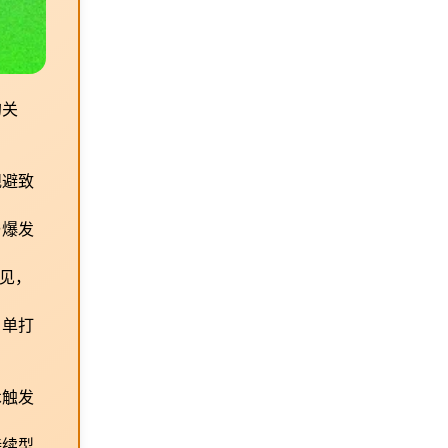
的关
规避致
与爆发
见，
。单打
术触发
持续型