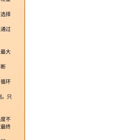
在选择
往通过
益最大
不断
。循环
别。只
强度不
定最终